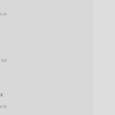
5-91
-102
 E
3-121