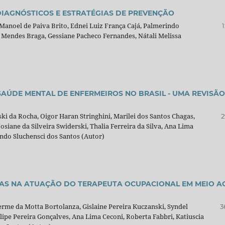
IAGNÓSTICOS E ESTRATÉGIAS DE PREVENÇÃO
 Manoel de Paiva Brito, Ednei Luiz França Cajá, Palmerindo
Mendes Braga, Gessiane Pacheco Fernandes, Nátali Melissa
SAÚDE MENTAL DE ENFERMEIROS NO BRASIL - UMA REVISÃO
ski da Rocha, Oigor Haran Stringhini, Marilei dos Santos Chagas,
2
osiane da Silveira Swiderski, Thalia Ferreira da Silva, Ana Lima
ando Sluchensci dos Santos (Autor)
VAS NA ATUAÇÃO DO TERAPEUTA OCUPACIONAL EM MEIO A
herme da Motta Bortolanza, Gislaine Pereira Kuczanski, Syndel
3
lipe Pereira Gonçalves, Ana Lima Ceconi, Roberta Fabbri, Katiuscia