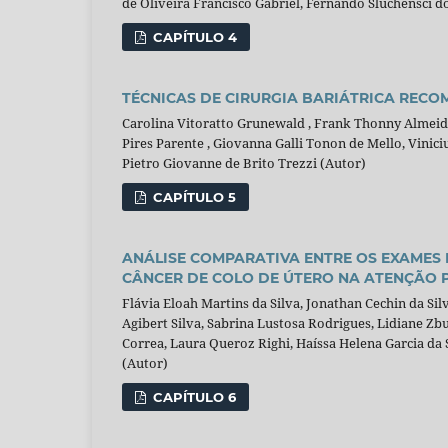
de Oliveira Francisco Gabriel, Fernando Sluchensci d
CAPÍTULO 4
TÉCNICAS DE CIRURGIA BARIÁTRICA RECO
Carolina Vitoratto Grunewald , Frank Thonny Almeid
Pires Parente , Giovanna Galli Tonon de Mello, Vinici
Pietro Giovanne de Brito Trezzi (Autor)
CAPÍTULO 5
ANÁLISE COMPARATIVA ENTRE OS EXAMES
CÂNCER DE COLO DE ÚTERO NA ATENÇÃO P
Flávia Eloah Martins da Silva, Jonathan Cechin da Si
Agibert Silva, Sabrina Lustosa Rodrigues, Lidiane Z
Correa, Laura Queroz Righi, Haíssa Helena Garcia da S
(Autor)
CAPÍTULO 6