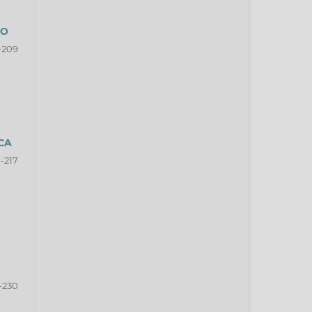
SO
-209
CA
-217
-230