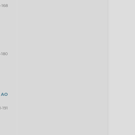
-168
-180
 AO
1-191