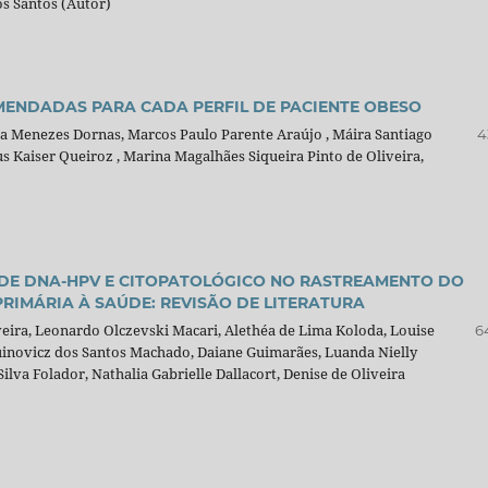
os Santos (Autor)
MENDADAS PARA CADA PERFIL DE PACIENTE OBESO
a Menezes Dornas, Marcos Paulo Parente Araújo , Máira Santiago
4
us Kaiser Queiroz , Marina Magalhães Siqueira Pinto de Oliveira,
 DE DNA-HPV E CITOPATOLÓGICO NO RASTREAMENTO DO
RIMÁRIA À SAÚDE: REVISÃO DE LITERATURA
lveira, Leonardo Olczevski Macari, Alethéa de Lima Koloda, Louise
6
buinovicz dos Santos Machado, Daiane Guimarães, Luanda Nielly
ilva Folador, Nathalia Gabrielle Dallacort, Denise de Oliveira