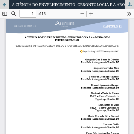
A CIÊNCIA DO ENVELHECIMENTO: GERONTOLOGIA E A ABORDAGEM INTERDISCIPLINAR