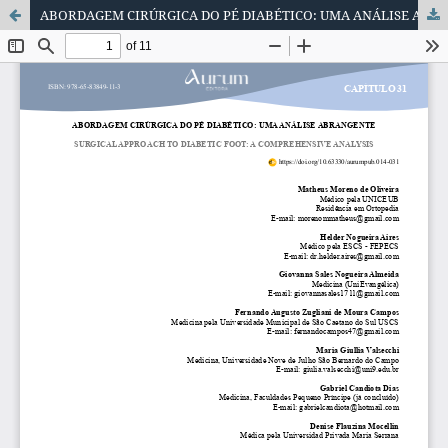
ABORDAGEM CIRÚRGICA DO PÉ DIABÉTICO: UMA ANÁLISE ABRANGENTE