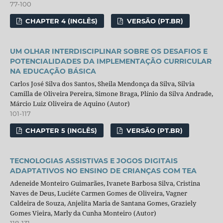
77-100
CHAPTER 4 (INGLÊS)
VERSÃO (PT.BR)
UM OLHAR INTERDISCIPLINAR SOBRE OS DESAFIOS E
POTENCIALIDADES DA IMPLEMENTAÇÃO CURRICULAR
NA EDUCAÇÃO BÁSICA
Carlos José Silva dos Santos, Sheila Mendonça da Silva, Silvia
Camilla de Oliveira Pereira, Simone Braga, Plínio da Silva Andrade,
Márcio Luiz Oliveira de Aquino (Autor)
101-117
CHAPTER 5 (INGLÊS)
VERSÃO (PT.BR)
TECNOLOGIAS ASSISTIVAS E JOGOS DIGITAIS
ADAPTATIVOS NO ENSINO DE CRIANÇAS COM TEA
Adeneide Monteiro Guimarães, Ivanete Barbosa Silva, Cristina
Naves de Deus, Luciéte Carmen Gomes de Oliveira, Vagner
Caldeira de Souza, Anjelita Maria de Santana Gomes, Graziely
Gomes Vieira, Marly da Cunha Monteiro (Autor)
118-131