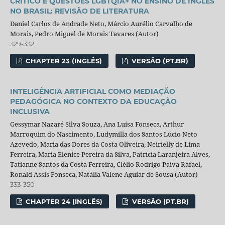
CRÍTICO E QUESTÕES LGBTQIA+ NO ENSINO DE INGLÊS
NO BRASIL: REVISÃO DE LITERATURA
Daniel Carlos de Andrade Neto, Márcio Aurélio Carvalho de
Morais, Pedro Miguel de Morais Tavares (Autor)
329-332
CHAPTER 23 (INGLÊS)
VERSÃO (PT.BR)
INTELIGÊNCIA ARTIFICIAL COMO MEDIAÇÃO
PEDAGÓGICA NO CONTEXTO DA EDUCAÇÃO
INCLUSIVA
Gessymar Nazaré Silva Souza, Ana Luísa Fonseca, Arthur
Marroquim do Nascimento, Ludymilla dos Santos Lúcio Neto
Azevedo, Maria das Dores da Costa Oliveira, Neirielly de Lima
Ferreira, Maria Elenice Pereira da Silva, Patrícia Laranjeira Alves,
Tatianne Santos da Costa Ferreira, Clélio Rodrigo Paiva Rafael,
Ronald Assis Fonseca, Natália Valene Aguiar de Sousa (Autor)
333-350
CHAPTER 24 (INGLÊS)
VERSÃO (PT.BR)