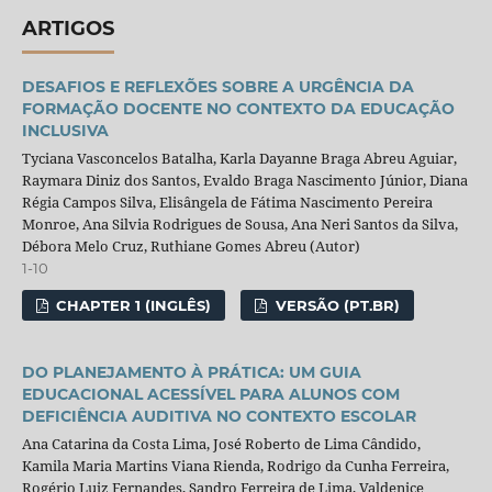
ARTIGOS
DESAFIOS E REFLEXÕES SOBRE A URGÊNCIA DA
FORMAÇÃO DOCENTE NO CONTEXTO DA EDUCAÇÃO
INCLUSIVA
Tyciana Vasconcelos Batalha, Karla Dayanne Braga Abreu Aguiar,
Raymara Diniz dos Santos, Evaldo Braga Nascimento Júnior, Diana
Régia Campos Silva, Elisângela de Fátima Nascimento Pereira
Monroe, Ana Silvia Rodrigues de Sousa, Ana Neri Santos da Silva,
Débora Melo Cruz, Ruthiane Gomes Abreu (Autor)
1-10
CHAPTER 1 (INGLÊS)
VERSÃO (PT.BR)
DO PLANEJAMENTO À PRÁTICA: UM GUIA
EDUCACIONAL ACESSÍVEL PARA ALUNOS COM
DEFICIÊNCIA AUDITIVA NO CONTEXTO ESCOLAR
Ana Catarina da Costa Lima, José Roberto de Lima Cândido,
Kamila Maria Martins Viana Rienda, Rodrigo da Cunha Ferreira,
Rogério Luiz Fernandes, Sandro Ferreira de Lima, Valdenice