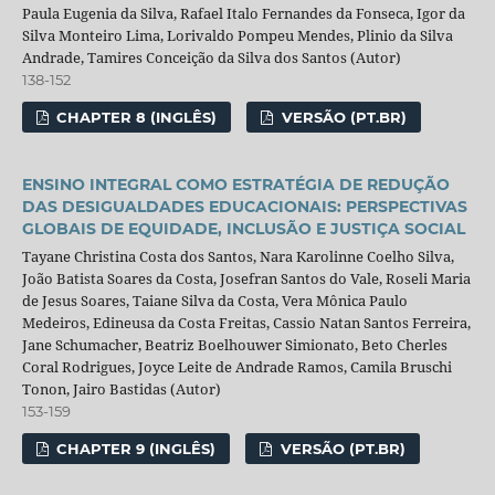
Paula Eugenia da Silva, Rafael Italo Fernandes da Fonseca, Igor da
Silva Monteiro Lima, Lorivaldo Pompeu Mendes, Plinio da Silva
Andrade, Tamires Conceição da Silva dos Santos (Autor)
138-152
CHAPTER 8 (INGLÊS)
VERSÃO (PT.BR)
ENSINO INTEGRAL COMO ESTRATÉGIA DE REDUÇÃO
DAS DESIGUALDADES EDUCACIONAIS: PERSPECTIVAS
GLOBAIS DE EQUIDADE, INCLUSÃO E JUSTIÇA SOCIAL
Tayane Christina Costa dos Santos, Nara Karolinne Coelho Silva,
João Batista Soares da Costa, Josefran Santos do Vale, Roseli Maria
de Jesus Soares, Taiane Silva da Costa, Vera Mônica Paulo
Medeiros, Edineusa da Costa Freitas, Cassio Natan Santos Ferreira,
Jane Schumacher, Beatriz Boelhouwer Simionato, Beto Cherles
Coral Rodrigues, Joyce Leite de Andrade Ramos, Camila Bruschi
Tonon, Jairo Bastidas (Autor)
153-159
CHAPTER 9 (INGLÊS)
VERSÃO (PT.BR)