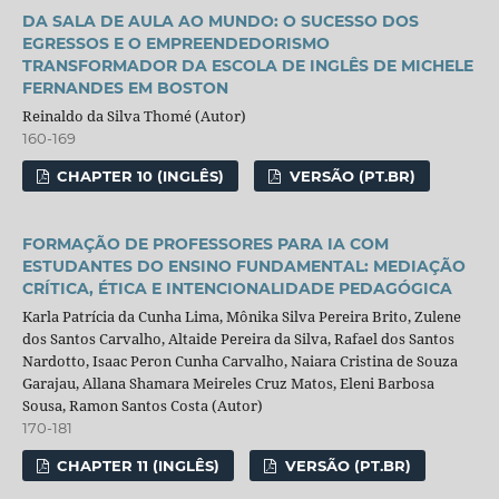
DA SALA DE AULA AO MUNDO: O SUCESSO DOS
EGRESSOS E O EMPREENDEDORISMO
TRANSFORMADOR DA ESCOLA DE INGLÊS DE MICHELE
FERNANDES EM BOSTON
Reinaldo da Silva Thomé (Autor)
160-169
CHAPTER 10 (INGLÊS)
VERSÃO (PT.BR)
FORMAÇÃO DE PROFESSORES PARA IA COM
ESTUDANTES DO ENSINO FUNDAMENTAL: MEDIAÇÃO
CRÍTICA, ÉTICA E INTENCIONALIDADE PEDAGÓGICA
Karla Patrícia da Cunha Lima, Mônika Silva Pereira Brito, Zulene
dos Santos Carvalho, Altaide Pereira da Silva, Rafael dos Santos
Nardotto, Isaac Peron Cunha Carvalho, Naiara Cristina de Souza
Garajau, Allana Shamara Meireles Cruz Matos, Eleni Barbosa
Sousa, Ramon Santos Costa (Autor)
170-181
CHAPTER 11 (INGLÊS)
VERSÃO (PT.BR)