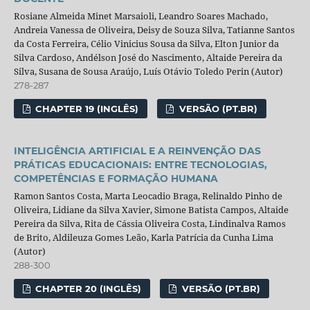
Rosiane Almeida Minet Marsaioli, Leandro Soares Machado,
Andreia Vanessa de Oliveira, Deisy de Souza Silva, Tatianne Santos
da Costa Ferreira, Célio Vinicius Sousa da Silva, Elton Junior da
Silva Cardoso, Andélson José do Nascimento, Altaide Pereira da
Silva, Susana de Sousa Araújo, Luís Otávio Toledo Perin (Autor)
278-287
CHAPTER 19 (INGLÊS)
VERSÃO (PT.BR)
INTELIGÊNCIA ARTIFICIAL E A REINVENÇÃO DAS
PRÁTICAS EDUCACIONAIS: ENTRE TECNOLOGIAS,
COMPETÊNCIAS E FORMAÇÃO HUMANA
Ramon Santos Costa, Marta Leocadio Braga, Relinaldo Pinho de
Oliveira, Lidiane da Silva Xavier, Simone Batista Campos, Altaide
Pereira da Silva, Rita de Cássia Oliveira Costa, Lindinalva Ramos
de Brito, Aldileuza Gomes Leão, Karla Patrícia da Cunha Lima
(Autor)
288-300
CHAPTER 20 (INGLÊS)
VERSÃO (PT.BR)