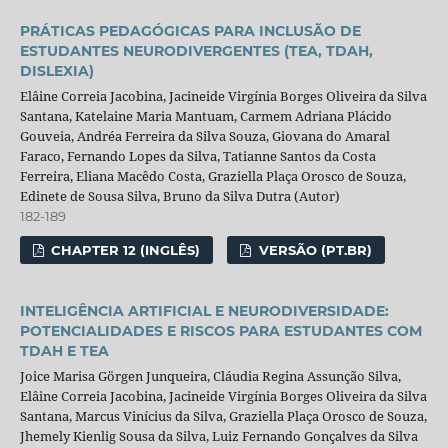
PRÁTICAS PEDAGÓGICAS PARA INCLUSÃO DE
ESTUDANTES NEURODIVERGENTES (TEA, TDAH,
DISLEXIA)
Elâine Correia Jacobina, Jacineide Virgínia Borges Oliveira da Silva
Santana, Katelaine Maria Mantuam, Carmem Adriana Plácido
Gouveia, Andréa Ferreira da Silva Souza, Giovana do Amaral
Faraco, Fernando Lopes da Silva, Tatianne Santos da Costa
Ferreira, Eliana Macêdo Costa, Graziella Plaça Orosco de Souza,
Edinete de Sousa Silva, Bruno da Silva Dutra (Autor)
182-189
CHAPTER 12 (INGLÊS)
VERSÃO (PT.BR)
INTELIGÊNCIA ARTIFICIAL E NEURODIVERSIDADE:
POTENCIALIDADES E RISCOS PARA ESTUDANTES COM
TDAH E TEA
Joice Marisa Görgen Junqueira, Cláudia Regina Assunção Silva,
Elâine Correia Jacobina, Jacineide Virgínia Borges Oliveira da Silva
Santana, Marcus Vinícius da Silva, Graziella Plaça Orosco de Souza,
Jhemely Kienlig Sousa da Silva, Luiz Fernando Gonçalves da Silva