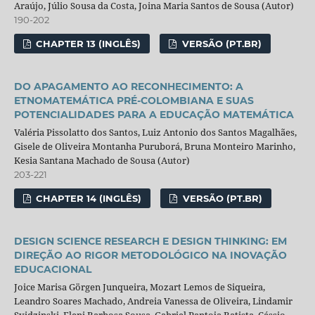
Araújo, Júlio Sousa da Costa, Joina Maria Santos de Sousa (Autor)
190-202
CHAPTER 13 (INGLÊS)
VERSÃO (PT.BR)
DO APAGAMENTO AO RECONHECIMENTO: A
ETNOMATEMÁTICA PRÉ-COLOMBIANA E SUAS
POTENCIALIDADES PARA A EDUCAÇÃO MATEMÁTICA
Valéria Pissolatto dos Santos, Luiz Antonio dos Santos Magalhães,
Gisele de Oliveira Montanha Puruborá, Bruna Monteiro Marinho,
Kesia Santana Machado de Sousa (Autor)
203-221
CHAPTER 14 (INGLÊS)
VERSÃO (PT.BR)
DESIGN SCIENCE RESEARCH E DESIGN THINKING: EM
DIREÇÃO AO RIGOR METODOLÓGICO NA INOVAÇÃO
EDUCACIONAL
Joice Marisa Görgen Junqueira, Mozart Lemos de Siqueira,
Leandro Soares Machado, Andreia Vanessa de Oliveira, Lindamir
Svidzinski, Eleni Barbosa Sousa, Gabriel Pantoja Batista, Cássio