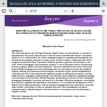
DA SALA DE AULA AO MUNDO: O SUCESSO DOS EGRESSOS E O EMPREENDEDORISMO TRANSFORMADOR DA ESCOLA DE INGLÊS DE MICHELE FERNANDES EM BOSTON