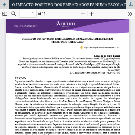
O IMPACTO POSITIVO DOS EMBAIXADORES NUMA ESCOLA DE INGLÊS EM TERRITÓRIO AMERICANO