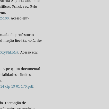
Adélia Augusta Souto de.
ficos. Psicol. rev. Belo
 em:
82-100
. Acesso em>
inuada de professores
Educação Revista, v.42, dez
JM5xy8hLM/#
. Acesso em:
. A pesquisa documental
cialidades e limites.
l
114-ctp-19-01-170.pdf
.
io. Formação de
ssão sobre os modelos