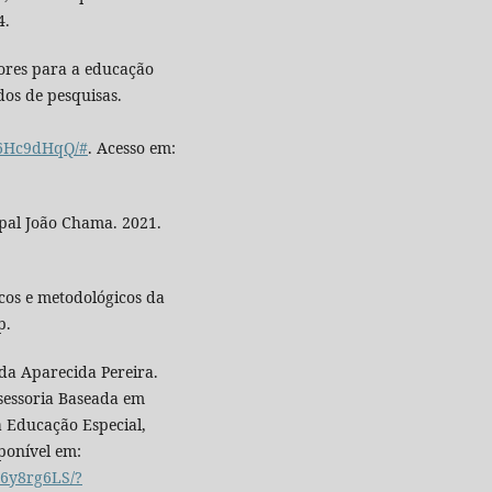
4.
ores para a educação
ados de pesquisas.
76Hc9dHqQ/#
. Acesso em:
al João Chama. 2021.
cos e metodológicos da
p.
a Aparecida Pereira.
ssessoria Baseada em
a Educação Especial,
isponível em:
g6y8rg6LS/?