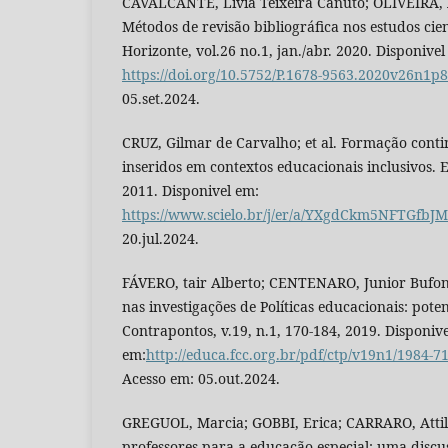
CAVALCANTE, Lívia Teixeira Canuto; OLIVEIRA, 
Métodos de revisão bibliográfica nos estudos cientí
Horizonte, vol.26 no.1, jan./abr. 2020. Disponivel
https://doi.org/10.5752/P.1678-9563.2020v26n1p
05.set.2024.
CRUZ, Gilmar de Carvalho; et al. Formação cont
inseridos em contextos educacionais inclusivos. 
2011. Disponivel em:
https://www.scielo.br/j/er/a/YXgdCkm5NFTGfb
20.jul.2024.
FÁVERO, tair Alberto; CENTENARO, Junior Bufon
nas investigações de Políticas educacionais: poten
Contrapontos, v.19, n.1, 170-184, 2019. Disponive
em:
http://educa.fcc.org.br/pdf/ctp/v19n1/1984-7
Acesso em: 05.out.2024.
GREGUOL, Marcia; GOBBI, Erica; CARRARO, Attil
professores para a educação especial: uma discu