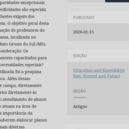
pacidades excepcionais
ificidades são especiais
udantes exigem dos
PUBLICADO
em. O objetivo geral desta
ação de professores do
2026-01-15
ama, localizada no
ato Grosso do Sul (MS).
ponderação: Os
EDIÇÃO
 sentem capacitados para
ecessidades especiais?
Education and Knowledge:
ilizada foi a pesquisa
Past, Present and Future
ica. Além dessas
 de campo, diretamente
SEÇÃO
rios diretamente às
 o atendimento de alunos
ue atuam na área de
Artigos
a importância da
 saberem elaborar planos
mais diversas