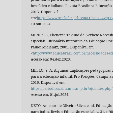
brasileiro e italiano. Revista Brasileira Educação E
2013. Disponivel
em:
https://www.scielo.br/j/rbee/a/FGhsnzLZyqt
10.out.2024.
MENEZES, Ebenezer Takuno de. Verbete Necessi
especiais. Dicionário Interativo da Educação Bras
Paulo: Midiamix, 2001. Disponível em:
<
http://www.educabrasil.com.br/necessidades-edu
Acesso em: 04.dez.2023.
MELLO, S. A. Algumas implicações pedagógicas 
para a educação infantil. Pro Posições, Campinas, 
2016. Disponível em:
https://periodicos.sbu.unicamp.br/ojs/index.php
Acesso em: 01.jul.2024.
NETO, Antenor de Oliveira Silva; et al. Educação
para todos. Revista Educação especial, v. 31, nº6