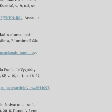
special, v.19, n.3, set
TyFJYNHNrjJd#
. Acesso em:
dades educacionais
ileira, Educabrasil São
cacionais-especiais/
>.
da Escola de Vygotsky
SP, v. 10, n. 1, p. 16–27,
/proposic/article/view/8644097
.
 inclusiva: uma escola
0, 2018. Disponível em: