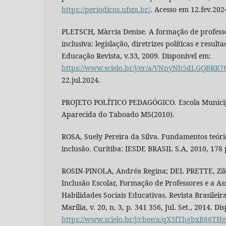
https://periodicos.ufsm.br/
. Acesso em 12.fev.202
PLETSCH, Màrcia Denise. A formação de profess
inclusiva: legislação, diretrizes políticas e result
Educação Revista, v.33, 2009. Disponivel em:
https://www.scielo.br/j/er/a/VNnyNh5dLGQBRR
22.jul.2024.
PROJETO POLÍTICO PEDAGÓGICO. Escola Municip
Aparecida do Taboado MS(2010).
ROSA, Suely Pereira da Silva. Fundamentos teóri
inclusão. Curitiba: IESDE BRASIL S.A, 2010, 178 
ROSIN-PINOLA, Andréa Regina; DEL PRETTE, Zild
Inclusão Escolar, Formação de Professores e a A
Habilidades Sociais Educativas. Revista Brasileir
Marília, v. 20, n. 3, p. 341 356, Jul. Set., 2014. D
https://www.scielo.br/j/rbee/a/qX5fThgbxB86TH