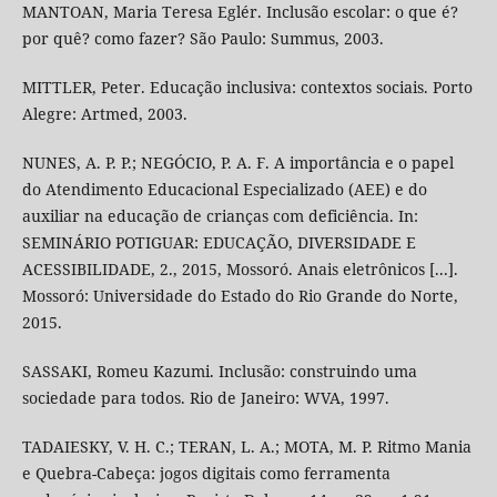
MANTOAN, Maria Teresa Eglér. Inclusão escolar: o que é?
por quê? como fazer? São Paulo: Summus, 2003.
MITTLER, Peter. Educação inclusiva: contextos sociais. Porto
Alegre: Artmed, 2003.
NUNES, A. P. P.; NEGÓCIO, P. A. F. A importância e o papel
do Atendimento Educacional Especializado (AEE) e do
auxiliar na educação de crianças com deficiência. In:
SEMINÁRIO POTIGUAR: EDUCAÇÃO, DIVERSIDADE E
ACESSIBILIDADE, 2., 2015, Mossoró. Anais eletrônicos [...].
Mossoró: Universidade do Estado do Rio Grande do Norte,
2015.
SASSAKI, Romeu Kazumi. Inclusão: construindo uma
sociedade para todos. Rio de Janeiro: WVA, 1997.
TADAIESKY, V. H. C.; TERAN, L. A.; MOTA, M. P. Ritmo Mania
e Quebra-Cabeça: jogos digitais como ferramenta