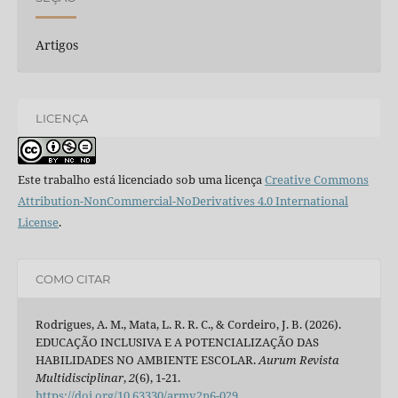
Artigos
LICENÇA
Este trabalho está licenciado sob uma licença
Creative Commons
Attribution-NonCommercial-NoDerivatives 4.0 International
License
.
COMO CITAR
Rodrigues, A. M., Mata, L. R. R. C., & Cordeiro, J. B. (2026).
EDUCAÇÃO INCLUSIVA E A POTENCIALIZAÇÃO DAS
HABILIDADES NO AMBIENTE ESCOLAR.
Aurum Revista
Multidisciplinar
,
2
(6), 1-21.
https://doi.org/10.63330/armv2n6-029