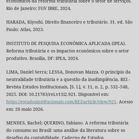
econômicos da reforma tributária sobre o setor de serviços.
Rio de Janeiro: FGV IBRE, 2024.
HARADA, Kiyoshi. Direito financeiro e tributário. 31. ed. São
Paulo: Atlas, 2023.
INSTITUTO DE PESQUISA ECONÔMICA APLICADA (IPEA).
Reforma tributária e os impactos econômicos sobre o setor
produtivo. Brasília, DF: IPEA, 2024.
LIMA, Daniel Serra; LESSA, Donovan Mazza. O princípio da
neutralidade tributária e a questão da inadimplência. REI -
Revista Estudos Institucionais, [S. l.], v. 11, n. 2, p. 532–548,
2025. DOI: 10.21783/rei.v11i2.921. Disponível em:
https://estudosinstitucionais.com/REI/article/view/921
. Acesso
em: 20 maio 2026.
MENDES, Rachel; QUERINO, Fabiano. A reforma tributária
do consumo no Brasil: uma análise da literatura sobre os
desafios da contabilidade. Caderno de Estudos