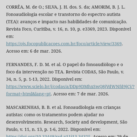
CORRÊA, M. de O.; SILVA, J. H. dos. S. da; AMORIM, B. J. L.
Fonoaudiologia escolar e transtorno do espectro autista
(TEA): avanços e impacto nas habilidades de comunicação.
Revista Foco, Curitiba, v. 16, n. 10, p. e3369, 2023. Disponível
em:
https://ojs.focopublicacoes.com.br/foco/article/view/3369
.
Acesso em: 6 de mar. 2026.
FERNANDES, F. D. M. et al. O papel do fonoaudiólogo e o
foco da intervenção no TEA. Revista CODAS, São Paulo, v.
34, n. 5, p. 1-13, 2022. Disponível em:
https://www.scielo.br/j/codas/a/DDp9DMhxSwQ8jVdWNfd9jCj/?
format=html&lang=pt
. Acesso em: 7 de mar. 2026.
MASCARENHAS, B. B. et al. Fonoaudiologia em crianças
autistas: como os tratamentos podem ajudar no
desenvolvimento. Research, Society and development, São
Paulo, v. 11, n. 13, p. 1-6, 2022. Disponível em:
https://doi.org/10.33448/rsd-v11i13.34325
. Acesso em: 29 de