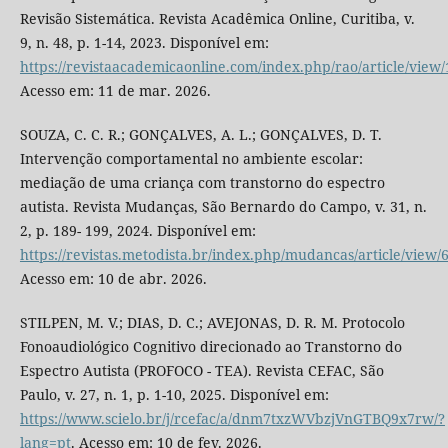
Revisão Sistemática. Revista Acadêmica Online, Curitiba, v.
9, n. 48, p. 1-14, 2023. Disponível em:
https://revistaacademicaonline.com/index.php/rao/article/view
Acesso em: 11 de mar. 2026.
SOUZA, C. C. R.; GONÇALVES, A. L.; GONÇALVES, D. T.
Intervenção comportamental no ambiente escolar:
mediação de uma criança com transtorno do espectro
autista. Revista Mudanças, São Bernardo do Campo, v. 31, n.
2, p. 189- 199, 2024. Disponível em:
https://revistas.metodista.br/index.php/mudancas/article/view/
Acesso em: 10 de abr. 2026.
STILPEN, M. V.; DIAS, D. C.; AVEJONAS, D. R. M. Protocolo
Fonoaudiológico Cognitivo direcionado ao Transtorno do
Espectro Autista (PROFOCO - TEA). Revista CEFAC, São
Paulo, v. 27, n. 1, p. 1-10, 2025. Disponível em:
https://www.scielo.br/j/rcefac/a/dnm7txzWVbzjVnGTBQ9x7rw/?
lang=pt
. Acesso em: 10 de fev. 2026.