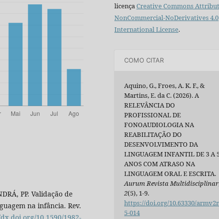
licença
Creative Commons Attribut
NonCommercial-NoDerivatives 4.0
International License
.
COMO CITAR
Aquino, G., Froes, A. K. F., &
Martins, E. da C. (2026). A
RELEVÂNCIA DO
PROFISSIONAL DE
FONOAUDIOLOGIA NA
REABILITAÇÃO DO
DESENVOLVIMENTO DA
LINGUAGEM INFANTIL DE 3 A 
ANOS COM ATRASO NA
LINGUAGEM ORAL E ESCRITA.
Aurum Revista Multidisciplinar
2
(5), 1-9.
RÁ, PP. Validação de
https://doi.org/10.63330/armv2
guagem na infância. Rev.
5-014
//dx.doi.org/10.1590/1982-