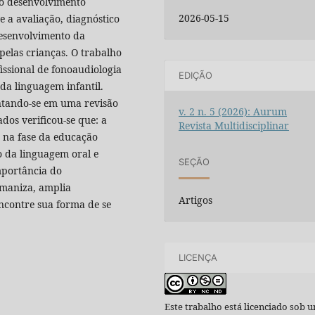
no desenvolvimento
2026-05-15
e a avaliação, diagnóstico
esenvolvimento da
pelas crianças. O trabalho
ssional de fonoaudiologia
EDIÇÃO
da linguagem infantil.
ntando-se em uma revisão
v. 2 n. 5 (2026): Aurum
ados verificou-se que: a
Revista Multidisciplinar
 na fase da educação
o da linguagem oral e
SEÇÃO
importância do
umaniza, amplia
Artigos
encontre sua forma de se
LICENÇA
Este trabalho está licenciado sob 