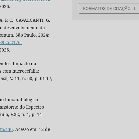
2026.
FORMATOS DE CITAÇÃO
A. P. C.; CAVALCANTI, G.
 do desenvolvimento da
Comum, São Paulo, 2024;
23925/2176-
 2026.
endes. Impacto da
s com microcefalia:
il, V. 11, n. 60, p. 01-17,
ão fonoaudiológica
anstorno do Espectro
lo, V.32, n. 1, p. 14
iem/430
. Acesso em: 12 de