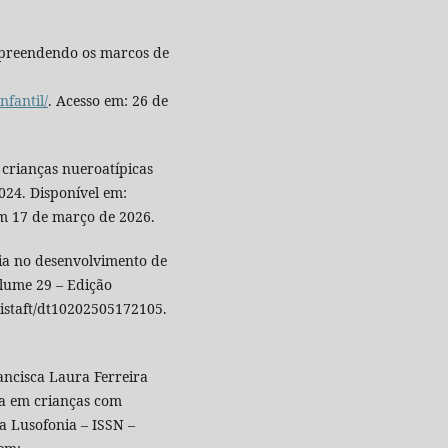
mpreendendo os marcos de
nfantil/
. Acesso em: 26 de
 crianças nueroatípicas
024. Disponível em:
em 17 de março de 2026.
a no desenvolvimento de
olume 29 – Edição
vistaft/dt10202505172105.
ncisca Laura Ferreira
ca em crianças com
a Lusofonia – ISSN –