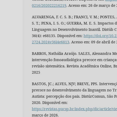
0216/202022216219
. Acesso em: 26 de março de 
ALVARENGA, F. C. S. B.; FRANCI, V. M.; PONTES, 
S. T.; PENA, I. S. O.; GUERRA, M. E. S. Impactos
Linguagem no Desenvolvimento Inantil. Distúb 
36(4): e68135. Disponível em:
https://doi.org/10.
2724.2024v36i4e6813
. Acesso em: 09 de abril de
BARROS, Nathália Araújo. SALES, Alessandra M
intervenção fonoaudiológica precoce em criança
revisão sistemática. Revista Acadêmica Online, Bras
2025
BASTOS, JC.; ALVES, NJV; BREVE, PPS. Intervenç
precoce no desenvolvimento da linguagem no Tr
Autista: percepção dos pais. DistúrComun, São Pau
2020. Disponível em:
https://revistas.pucsp.br/index.php/dic/article/v
março de 2026.