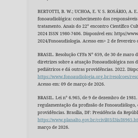
BERTOTTI, B. W.; UCHOA, E. V. S. ROSÁRIO, A. E. 
fonoaudiológica: conhecimento dos responsáveis
tratamento. Anais do 22° encontro Científico Cult
2024 ISSN 1980-7406. Disponível em: https//www
2024/Fonoaudiologia. Acesso em> 2 de fevereiro 
BRASIL. Resolução CFFa N° 659, de 30 de maro d
diretrizes sobre a atuação Fonoaudiológica nos d
pediátricos e dá outras providências. 2022. Disp
https://www.fonoaudiologia.org.br/resolcoes/re
Acesso em: 09 de março de 2026.
BRASIL. Lei n° 6.965, de 9 de dezembro de 1981.
regulamentação da profissão de Fonoaudiólogo, 
providências. Brasília, DF: Presidência da Repúbl
https://www.planalto.gov.br/ccivil03/l3is/I6965.h
março de 2026.