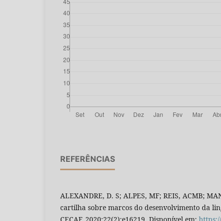
REFERÊNCIAS
ALEXANDRE, D. S; ALPES, MF; REIS, ACMB; MAND
cartilha sobre marcos do desenvolvimento da lin
CECAF. 2020;22(2):e16219. Disponível em:
https: