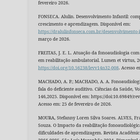
fevereiro 2026.
FONSECA. Alulin. Desenvolvimento Infantil: co
crescimento e aprendizagem. Disponível em:
https://dralulinfonseca.com.br/desenvolvimento-i
março de 2026.
FREITAS, J. E. L. Atuação da fonoaudiologia com
em reabilitação ambulatorial. Lumen et virtus, 2
https://doi.org/10.56238/levv14n32-008
. Acesso 
MACHADO, A. P.; MACHADO, A. A. Fonoaudiologi
fala do deficiente auditivo. Ciências da Saúde, V
146,2025. Disponível em: https://doi:10.69849/re
Acesso em: 25 de fevereiro de 2026.
MOURA, Stefanny Loren Silva Soares. ALVES, Fra
Souza. O Impacto da reabilitação fonoaudiológi
dificuldades de aprendizagem. Revista Acadêmic