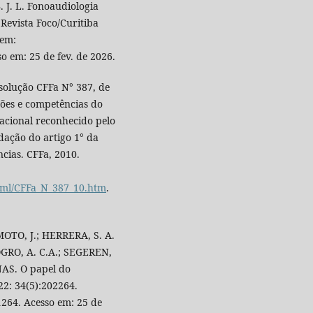
. J. L. Fonoaudiologia
 Revista Foco/Curitiba
 em:
o em: 25 de fev. de 2026.
ução CFFa N° 387, de
ções e competências do
cacional reconhecido pelo
dação do artigo 1° da
cias. CFFa, 2010.
html/CFFa_N_387_10.htm
.
MOTO, J.; HERRERA, S. A.
GRO, A. C.A.; SEGEREN,
NAS. O papel do
22: 34(5):202264.
1264. Acesso em: 25 de