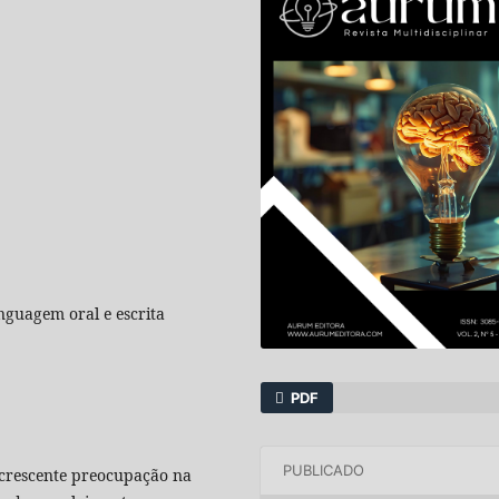
nguagem oral e escrita
PDF
PUBLICADO
 crescente preocupação na