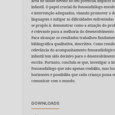
área de saúde devido ao seu potencial impacto 
infantil. O papel crucial do fonoaudiólogo envolv
e intervenção adequados, visando promover o d
linguagem e mitigar as dificuldades enfrentadas 
se propôs à: demonstrar como a atuação do profi
é relevante para a melhoria do desenvolvimento 
Para alcançar os resultados trabalhou fundame
bibliográfica qualitativa, descritiva. Como result
relevância do acompanhamento fonoaudiológico
infantil tem sido decisivo para o desenvolviment
escrita. Portanto, concluiu-se que, investigar a 
Fonoaudiólogo que não apenas reabilita, mas h
horizontes e possibilita que cada criança possa 
comunicar com o mundo.
DOWNLOADS