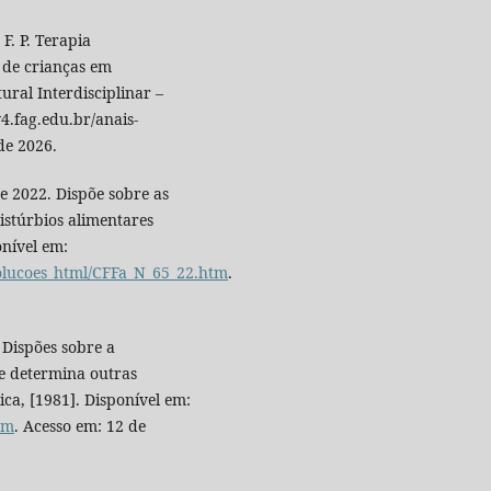
F. P. Terapia
 de crianças em
ural Interdisciplinar –
4.fag.edu.br/anais-
de 2026.
e 2022. Dispõe sobre as
istúrbios alimentares
onível em:
solucoes_html/CFFa_N_65_22.htm
.
 Dispões sobre a
e determina outras
ica, [1981]. Disponível em:
tm
. Acesso em: 12 de