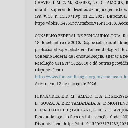
CHAVES, I. M. C. M.; SOARES, J. C. C.; AMORIN, B
infantil: superando desafios de linguagem e fala.
(PR)/v. 16, n. 11/23710/p. 01-21, 2023. Disponível
https://doi:10.54751revistafoco.v16n11-183. Acess
CONSELHO FEDERAL DE FONOAUDIOLOGIA. Resol
18 de setembro de 2010. Dispõe sobre as atribui
profissional especialista em Fonoaudiologia Edu
Conselho Federal de Fonoaudiologia, alterar a re
Resolução CFFa N° 382/2010 e dá outras providên
Disponível em>
https://www.fonoaudiologia.org.br/resolucoes_
Acesso em: 12 de março de 2026.
FERNANDES, F. D. M.; AMATO, C. A. H.; PERISSI
L.; SOUZA, A. P. R.; TAMANAHA, A. C; MONTENO
L. MACHADO, F, P.; GOULART, B. N. G. G. AVEJO
fonoaudiólogo e o foco da intervenção. Codas 20
Disponível em: https://doi:10.1590/23171282/202