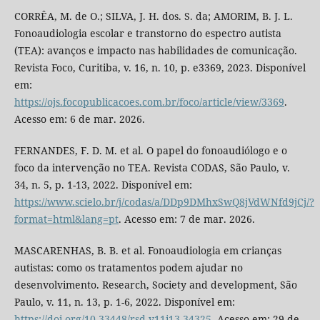
CORRÊA, M. de O.; SILVA, J. H. dos. S. da; AMORIM, B. J. L.
Fonoaudiologia escolar e transtorno do espectro autista
(TEA): avanços e impacto nas habilidades de comunicação.
Revista Foco, Curitiba, v. 16, n. 10, p. e3369, 2023. Disponível
em:
https://ojs.focopublicacoes.com.br/foco/article/view/3369
.
Acesso em: 6 de mar. 2026.
FERNANDES, F. D. M. et al. O papel do fonoaudiólogo e o
foco da intervenção no TEA. Revista CODAS, São Paulo, v.
34, n. 5, p. 1-13, 2022. Disponível em:
https://www.scielo.br/j/codas/a/DDp9DMhxSwQ8jVdWNfd9jCj/?
format=html&lang=pt
. Acesso em: 7 de mar. 2026.
MASCARENHAS, B. B. et al. Fonoaudiologia em crianças
autistas: como os tratamentos podem ajudar no
desenvolvimento. Research, Society and development, São
Paulo, v. 11, n. 13, p. 1-6, 2022. Disponível em:
https://doi.org/10.33448/rsd-v11i13.34325
. Acesso em: 29 de