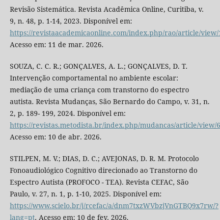
Revisão Sistemática. Revista Acadêmica Online, Curitiba, v.
9, n. 48, p. 1-14, 2023. Disponível em:
https://revistaacademicaonline.com/index.php/rao/article/view
Acesso em: 11 de mar. 2026.
SOUZA, C. C. R.; GONÇALVES, A. L.; GONÇALVES, D. T.
Intervenção comportamental no ambiente escolar:
mediação de uma criança com transtorno do espectro
autista. Revista Mudanças, São Bernardo do Campo, v. 31, n.
2, p. 189- 199, 2024. Disponível em:
https://revistas.metodista.br/index.php/mudancas/article/view/
Acesso em: 10 de abr. 2026.
STILPEN, M. V.; DIAS, D. C.; AVEJONAS, D. R. M. Protocolo
Fonoaudiológico Cognitivo direcionado ao Transtorno do
Espectro Autista (PROFOCO - TEA). Revista CEFAC, São
Paulo, v. 27, n. 1, p. 1-10, 2025. Disponível em:
https://www.scielo.br/j/rcefac/a/dnm7txzWVbzjVnGTBQ9x7rw/?
lang=pt
. Acesso em: 10 de fev. 2026.