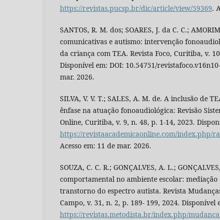
https://revistas.pucsp.br/dic/article/view/59369
. 
SANTOS, R. M. dos; SOARES, J. da C. C.; AMORIM, 
comunicativas e autismo: intervenção fonoaudio
da criança com TEA. Revista Foco, Curitiba, v. 10,
Disponível em: DOI: 10.54751/revistafoco.v16n10
mar. 2026.
SILVA, V. V. T.; SALES, A. M. de. A inclusão de 
ênfase na atuação fonoaudiológica: Revisão Sist
Online, Curitiba, v. 9, n. 48, p. 1-14, 2023. Dispon
https://revistaacademicaonline.com/index.php/ra
Acesso em: 11 de mar. 2026.
SOUZA, C. C. R.; GONÇALVES, A. L.; GONÇALVES, 
comportamental no ambiente escolar: mediação
transtorno do espectro autista. Revista Mudanç
Campo, v. 31, n. 2, p. 189- 199, 2024. Disponível 
https://revistas.metodista.br/index.php/mudancas