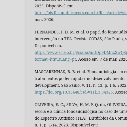
2023. Disponível em:
https://ojs.focopublicacoes.com.br/foco/article/v
mar. 2026.
FERNANDES, F. D. M. et al. O papel do fonoaudió
intervenção no TEA. Revista CODAS, São Paulo, v. 
Disponível em:
https://www.scielo.br/j/codas/a/DDp9DMhxSwQ8
format=html&lang=pt
. Acesso em: 7 de mar. 2026
MASCARENHAS, B. B. et al. Fonoaudiologia em cr
tratamentos podem ajudar no desenvolvimento. 
development, São Paulo, v. 11, n. 13, p. 1-6, 2022
https://doi.org/10.33448/rsd-v11i13.34325
. Acess
OLIVEIRA, E. C.; SILVA, H. M. F. Q. da; OLIVEIRA,
escola e a clínica fonoaudiológica no caso de u
do Espectro Autístico (TEA). Distúrbios da Comun
n. 1, p. 1-14, 2023. Disponível em: