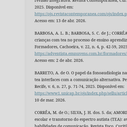
revisão integrativa. Revista Contemporânea, Curiti
2025. Disponível em:
https://ojs.revistacontemporanea.com/ojs/index.
Acesso em: 13 de abr. 2026.
BARBOSA, A. L. B.; BARBOSA, S. C. de J.; CORRÊA, 
crianças com tea no processo de ensino aprendi
Formadores, Cachoeira, v. 22, n. 4, p. 42-59, 202
https://adventista.emnuvens.com.br/formadores/
Acesso em: 2 de abr. 2026.
BARRETO, A. de O. O papel da fonoaudiologia na
tea interfaces com a comunicação alternativa. P
Recife, v. 6, n. 27, p. 71-74, 2025. Disponível em:
https://www1.unicap.br/ojs/index.php/sellu/artic
10 de mar. 2026.
CORRÊA, M. de O.; SILVA, J. H. dos. S. da; AMORI
escolar e transtorno do espectro autista (TEA): 
habilidades de comunicação. Revista Foco, Curitiba