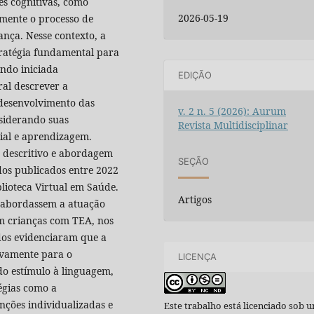
es cognitivas, como
2026-05-19
mente o processo de
nça. Nesse contexto, a
tratégia fundamental para
ando iniciada
EDIÇÃO
ral descrever a
 desenvolvimento das
v. 2 n. 5 (2026): Aurum
nsiderando suas
Revista Multidisciplinar
ial e aprendizagem.
r descritivo e abordagem
SEÇÃO
udos publicados entre 2022
lioteca Virtual em Saúde.
Artigos
e abordassem a atuação
m crianças com TEA, nos
ados evidenciaram que a
tivamente para o
LICENÇA
do estímulo à linguagem,
égias como a
nções individualizadas e
Este trabalho está licenciado sob 