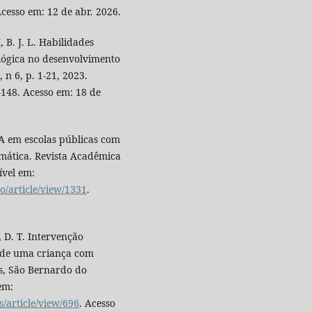
Acesso em: 12 de abr. 2026.
B. J. L. Habilidades
lógica no desenvolvimento
 n 6, p. 1-21, 2023.
-148. Acesso em: 18 de
TEA em escolas públicas com
emática. Revista Acadêmica
ível em:
o/article/view/1331
.
D. T. Intervenção
 de uma criança com
as, São Bernardo do
em:
/article/view/696
. Acesso