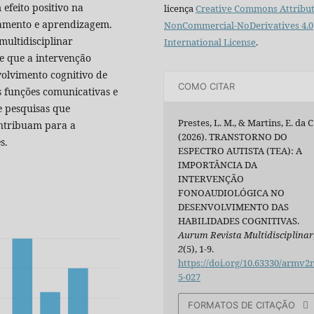
feito positivo na
licença
Creative Commons Attribut
samento e aprendizagem.
NonCommercial-NoDerivatives 4.0
multidisciplinar
International License
.
se que a intervenção
volvimento cognitivo de
COMO CITAR
 funções comunicativas e
de pesquisas que
Prestes, L. M., & Martins, E. da C
ontribuam para a
(2026). TRANSTORNO DO
s.
ESPECTRO AUTISTA (TEA): A
IMPORTÂNCIA DA
INTERVENÇÃO
FONOAUDIOLÓGICA NO
DESENVOLVIMENTO DAS
HABILIDADES COGNITIVAS.
Aurum Revista Multidisciplinar
2
(5), 1-9.
https://doi.org/10.63330/armv2
5-027
FORMATOS DE CITAÇÃO