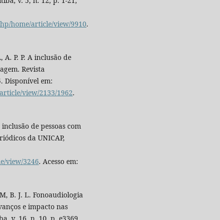
ba, v. 5, n. 12, p. 1-21,
php/home/article/view/9910
.
A. P. P. A inclusão de
zagem. Revista
5. Disponível em:
article/view/2133/1962
.
 inclusão de pessoas com
eriódicos da UNICAP,
le/view/3246
. Acesso em:
M, B. J. L. Fonoaudiologia
avanços e impacto nas
, v. 16, n. 10, p. e3369,