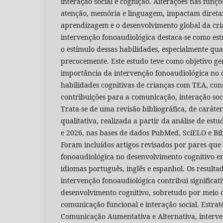
interação social e cognição. Alterações nas funçõ
atenção, memória e linguagem, impactam direta
aprendizagem e o desenvolvimento global da cria
intervenção fonoaudiológica destaca-se como es
o estímulo dessas habilidades, especialmente qu
precocemente. Este estudo teve como objetivo ge
importância da intervenção fonoaudiológica no
habilidades cognitivas de crianças com TEA, co
contribuições para a comunicação, interação soc
Trata-se de uma revisão bibliográfica, de caráte
qualitativa, realizada a partir da análise de est
e 2026, nas bases de dados PubMed, SciELO e Bib
Foram incluídos artigos revisados por pares qu
fonoaudiológica no desenvolvimento cognitivo e
idiomas português, inglês e espanhol. Os result
intervenção fonoaudiológica contribui significa
desenvolvimento cognitivo, sobretudo por meio 
comunicação funcional e interação social. Estrat
Comunicação Aumentativa e Alternativa, interve