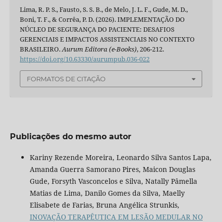
Lima, R. P. S., Fausto, S. S. B., de Melo, J. L. F., Gude, M. D.,
Boni, T. F., & Corrêa, P. D. (2026). IMPLEMENTAÇÃO DO
NÚCLEO DE SEGURANÇA DO PACIENTE: DESAFIOS
GERENCIAIS E IMPACTOS ASSISTENCIAIS NO CONTEXTO
BRASILEIRO.
Aurum Editora (e-Books)
, 206-212.
https://doi.org/10.63330/aurumpub.036-022
FORMATOS DE CITAÇÃO
Publicações do mesmo autor
Kariny Rezende Moreira, Leonardo Silva Santos Lapa,
Amanda Guerra Samorano Pires, Maicon Douglas
Gude, Forsyth Vasconcelos e Silva, Natally Pâmella
Matias de Lima, Danilo Gomes da Silva, Maelly
Elisabete de Farias, Bruna Angélica Strunkis,
INOVAÇÃO TERAPÊUTICA EM LESÃO MEDULAR NO