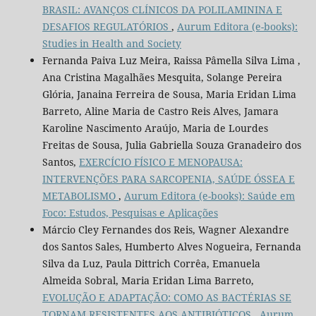
BRASIL: AVANÇOS CLÍNICOS DA POLILAMININA E
DESAFIOS REGULATÓRIOS
,
Aurum Editora (e-books):
Studies in Health and Society
Fernanda Paiva Luz Meira, Raissa Pâmella Silva Lima ,
Ana Cristina Magalhães Mesquita, Solange Pereira
Glória, Janaina Ferreira de Sousa, Maria Eridan Lima
Barreto, Aline Maria de Castro Reis Alves, Jamara
Karoline Nascimento Araújo, Maria de Lourdes
Freitas de Sousa, Julia Gabriella Souza Granadeiro dos
Santos,
EXERCÍCIO FÍSICO E MENOPAUSA:
INTERVENÇÕES PARA SARCOPENIA, SAÚDE ÓSSEA E
METABOLISMO
,
Aurum Editora (e-books): Saúde em
Foco: Estudos, Pesquisas e Aplicações
Márcio Cley Fernandes dos Reis, Wagner Alexandre
dos Santos Sales, Humberto Alves Nogueira, Fernanda
Silva da Luz, Paula Dittrich Corrêa, Emanuela
Almeida Sobral, Maria Eridan Lima Barreto,
EVOLUÇÃO E ADAPTAÇÃO: COMO AS BACTÉRIAS SE
TORNAM RESISTENTES AOS ANTIBIÓTICOS
,
Aurum