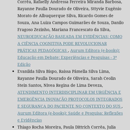
Corrêa, Rafaelly Andressa Ferreira Miranda Barbosa,
Rayanne Paulla Dourado de Oliveira, Sttyvie Eugênio
Morato de Albuquerque Silva, Ricardo Gomes de
Souza, Ana Luiza Campos Guimarães de Souza, Danilo
Fragoso Zezinho, Mariana Francescato da Silva,
NEUROEDUCAÇÃO BASEADA EM EVIDÊNCIAS: COMO
A CIÊNCIA COGNITIVA PODE REVOLUCIONAR
PRÁTICAS PEDAGÓGICAS
,
Aurum Editora (e-books):
Educação em Debate: Experiências e Pesquisas - 3ª
Edição
Evanilda Silva Bispo, Raissa Pâmella Silva Lima,
Rayanne Paulla Dourado de Oliveira, Sarah Ceolin
Stein Santos, Nivea Regina de Lima Deveza,
ATENDIMENTO INTERDISCIPLINAR EM URGÊNCIA E
EMERGÊNCIA INOVAÇÃO PROTOCOLOS INTEGRADOS
E SEGURANÇA DO PACIENTE NO CONTEXTO DO SUS
,
Aurum Editora (e-books): Saúde e Pesquisa: Reflexões
e Evidências
Thiago Rocha Moreira, Paula Dittrich Corrêa, Julia