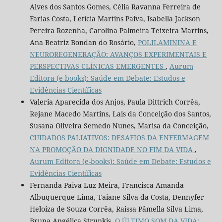
Alves dos Santos Gomes, Célia Ravanna Ferreira de
Farias Costa, Letícia Martins Paiva, Isabella Jackson
Pereira Rozenha, Carolina Palmeira Teixeira Martins,
Ana Beatriz Bondan do Rosário,
POLILAMININA E
NEUROREGENERAÇÃO: AVANÇOS EXPERIMENTAIS E
PERSPECTIVAS CLÍNICAS EMERGENTES
,
Aurum
Editora (e-books): Saúde em Debate: Estudos e
Evidências Científicas
Valeria Aparecida dos Anjos, Paula Dittrich Corrêa,
Rejane Macedo Martins, Lais da Conceição dos Santos,
Susana Oliveira Semedo Nunes, Marisa da Conceição,
CUIDADOS PALIATIVOS: DESAFIOS DA ENFERMAGEM
NA PROMOÇÃO DA DIGNIDADE NO FIM DA VIDA
,
Aurum Editora (e-books): Saúde em Debate: Estudos e
Evidências Científicas
Fernanda Paiva Luz Meira, Francisca Amanda
Albuquerque Lima, Taiane Silva da Costa, Dennyfer
Heloiza de Souza Corrêa, Raissa Pâmella Silva Lima,
Bruna Angélica Strunkis,
O ÚLTIMO SOM DA VIDA: