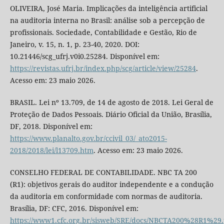
OLIVEIRA, José Maria. Implicações da inteligência artificial
na auditoria interna no Brasil: análise sob a percepção de
profissionais. Sociedade, Contabilidade e Gestão, Rio de
Janeiro, v. 15, n. 1, p. 23-40, 2020. DOI:
10.21446/scg_ufrj.v0i0.25284. Disponível em:
https://revistas.ufrj.br/index.php/scg/article/view/25284
.
Acesso em: 23 maio 2026.
BRASIL. Lei nº 13.709, de 14 de agosto de 2018. Lei Geral de
Proteção de Dados Pessoais. Diário Oficial da União, Brasília,
DF, 2018. Disponível em:
https://www.planalto.gov.br/ccivil_03/_ato2015-
2018/2018/lei/l13709.htm
. Acesso em: 23 maio 2026.
CONSELHO FEDERAL DE CONTABILIDADE. NBC TA 200
(R1): objetivos gerais do auditor independente e a condução
da auditoria em conformidade com normas de auditoria.
Brasília, DF: CFC, 2016. Disponível em:
https://www1.cfc.org.br/sisweb/SRE/docs/NBCTA200%28R1%29.