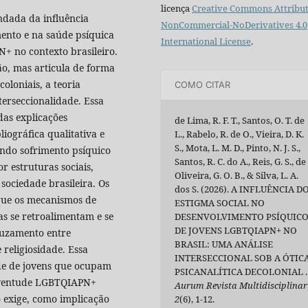
licença
Creative Commons Attribut
ndada da influência
NonCommercial-NoDerivatives 4.0
mento e na saúde psíquica
International License
.
+ no contexto brasileiro.
ão, mas articula de forma
coloniais, a teoria
COMO CITAR
erseccionalidade. Essa
das explicações
de Lima, R. F. T., Santos, O. T. de
iográfica qualitativa e
L., Rabelo, R. de O., Vieira, D. K.
S., Mota, L. M. D., Pinto, N. J. S.,
undo sofrimento psíquico
Santos, R. C. do A., Reis, G. S., de
 estruturas sociais,
Oliveira, G. O. B., & Silva, L. A.
sociedade brasileira. Os
dos S. (2026). A INFLUÊNCIA D
 que os mecanismos de
ESTIGMA SOCIAL NO
s se retroalimentam e se
DESENVOLVIMENTO PSÍQUIC
DE JOVENS LGBTQIAPN+ NO
ruzamento entre
BRASIL: UMA ANÁLISE
 religiosidade. Essa
INTERSECCIONAL SOB A ÓTIC
ade de jovens que ocupam
PSICANALÍTICA DECOLONIAL .
juventude LGBTQIAPN+
Aurum Revista Multidisciplinar
o exige, como implicação
2
(6), 1-12.