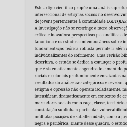
Este artigo científico propõe uma análise aprofu
interseccional de estigmas sociais no desenvolvi
de jovens pertencentes à comunidade LGBTQIAPN
A investigação não se restringe à mera observaç
crítica e inovadora perspectivas psicanalíticas de
fanoniana e os estudos contemporâneos sobre int
fundamentação teórica robusta permite ir além 
individualizantes do sofrimento. Uma revisão bibl
descritiva, o estudo se dedica a esmiuçar o prof
que é sistematicamente engendrado e mantido por
raciais e coloniais profundamente enraizadas na 
resultados da análise são categóricos e revelam
estigma e opressão não operam isoladamente, ma
intensificam dramaticamente em contextos de c
marcadores sociais como raça, classe, território e
constatação sublinha a particular vulnerabilid
múltiplas posições de subalternidade, como a 
negra e periférica. Diante desse quadro, o estud