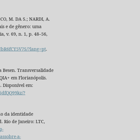
ECO, M. DA S.; NARDI, A.
ais e de gênero: uma
a, v. 69, n. 1, p. 48–56,
vNbR6fCY5V7S/?lang=pt
.
na Besen. Transversalidade
TQIA+ em Florianópolis.
4. Disponível em:
5dfQQ99kz/?
o da identidade
. Rio de Janeiro: LTC,
p-
assobre-a-