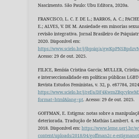
Nascimento. São Paulo: Ubu Editora, 2020a.
FRANCISCO, L. C. F. DE L.; BARROS, A. C.; PACH
E.; ALVES, V. DE M. Ansiedade em minorias sexu
revisão integrativa. Jornal Brasileiro de Psiquiatri
2020. Disponível em:
https://www.scielo.br/j/jbpsiq/a/gwKpPNSBpdz
Acesso: 29 de out. 2025.
FILICE, Renísia Cristina Garcia; MULLER, Cristi
e interseccionalidade em políticas públicas LGB
Revista Estudos Feministas, v. 32, p. e87784, 202
https://www.scielo.br/j/ref/a/DF4KwmZBqcykwM
format=html&lang=pt
. Acesso: 29 de out. 2025.
GOFFMAN, E. Estigma: notas sobre a manipulaçã
deteriorada. Tradução de Mathias Lambert. 4. ed
2018. Disponível em:
https://www.leme.uerj.br/w
content/uploads/2018/04/goffman2c-e-estigmanot