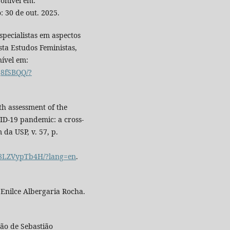
ponível em:
o: 30 de out. 2025.
ecialistas em aspectos
sta Estudos Feministas,
nível em:
j8fSBQQ/?
h assessment of the
D-19 pandemic: a cross-
da USP, v. 57, p.
XD8LZVypTb4H/?lang=en
.
Enilce Albergaria Rocha.
ão de Sebastião