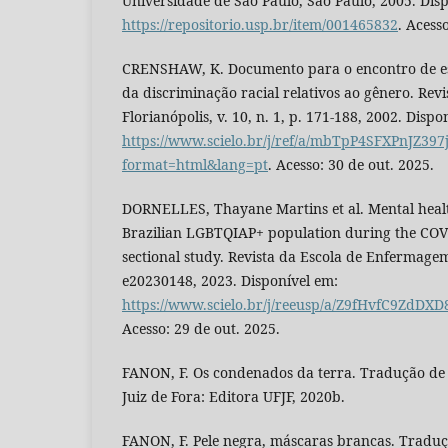
Universidade de São Paulo, São Paulo, 2005. Dis
https://repositorio.usp.br/item/001465832
. Acess
CRENSHAW, K. Documento para o encontro de esp
da discriminação racial relativos ao gênero. Revi
Florianópolis, v. 10, n. 1, p. 171-188, 2002. Dispo
https://www.scielo.br/j/ref/a/mbTpP4SFXPnJZ397
format=html&lang=pt
. Acesso: 30 de out. 2025.
DORNELLES, Thayane Martins et al. Mental healt
Brazilian LGBTQIAP+ population during the COVI
sectional study. Revista da Escola de Enfermagem 
e20230148, 2023. Disponível em:
https://www.scielo.br/j/reeusp/a/Z9fHvfC9ZdD
Acesso: 29 de out. 2025.
FANON, F. Os condenados da terra. Tradução de 
Juiz de Fora: Editora UFJF, 2020b.
FANON, F. Pele negra, máscaras brancas. Traduç