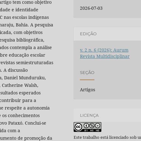
artigo tem como objetivo
2026-07-03
lidade e identidade
 nas escolas indígenas
maraju, Bahia. A pesquisa
icada, com objetivos
EDIÇÃO
squisa bibliográfica,
ados contempla a análise
v. 2 n. 6 (2026): Aurum
sobre educação escolar
Revista Multidisciplinar
revistas semiestruturadas
. A discussão
SEÇÃO
a, Daniel Munduruku,
, Catherine Walsh,
Artigos
esultados esperados
ontribuir para a
ue respeite a autonomia
e os conhecimentos
LICENÇA
povo Pataxó. Conclui-se
ida com a
Este trabalho está licenciado sob 
strumento de promoção da