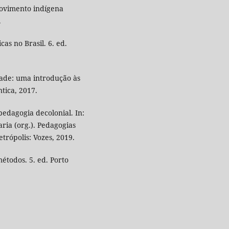
ovimento indígena
.
as no Brasil. 6. ed.
ade: uma introdução às
ntica, 2017.
pedagogia decolonial. In:
ia (org.). Pedagogias
etrópolis: Vozes, 2019.
étodos. 5. ed. Porto