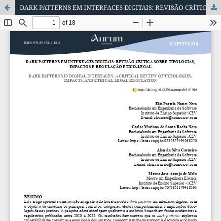
DARK PATTERNS EM INTERFACES DIGITAIS: REVISÃO CRÍTICA SOBRE TIPOLOGIAS, IMPACTOS E REGULAÇÃO ÉTICO-LEGAL