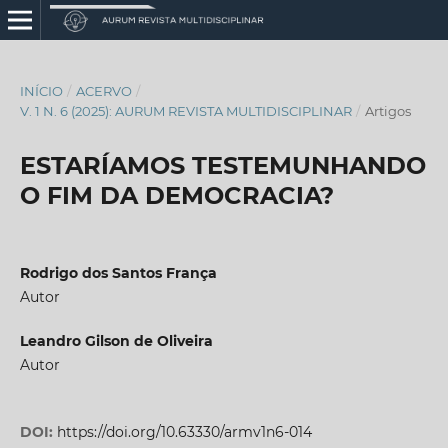
INÍCIO
/
ACERVO
/
V. 1 N. 6 (2025): AURUM REVISTA MULTIDISCIPLINAR
/
Artigos
ESTARÍAMOS TESTEMUNHANDO
O FIM DA DEMOCRACIA?
Rodrigo dos Santos França
Autor
Leandro Gilson de Oliveira
Autor
DOI:
https://doi.org/10.63330/armv1n6-014