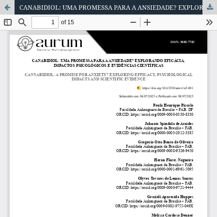
CANABIDIOL: UMA PROMESSA PARA A ANSIEDADE? EXPLORANDO EFICÁCIA, IMPACTOS PSICOLÓGICOS E EVIDÊNCIAS CIENTÍFICAS