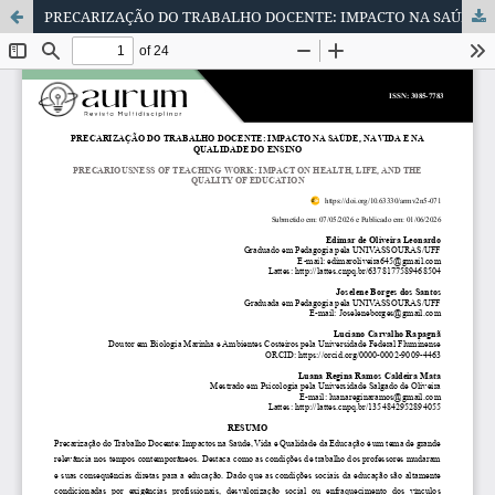
PRECARIZAÇÃO DO TRABALHO DOCENTE: IMPACTO NA SAÚDE, NA VIDA E NA QUALIDADE DO ENSINO