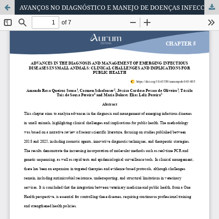
AVANÇOS NO DIAGNÓSTICO E MANEJO DE DOENÇAS INFECCIOSAS EMERGENTES EM PEQUENOS ANIMAIS: DESAFIOS CLÍNICOS E IMPLICAÇÕES PARA A SAÚDE PÚBLICA