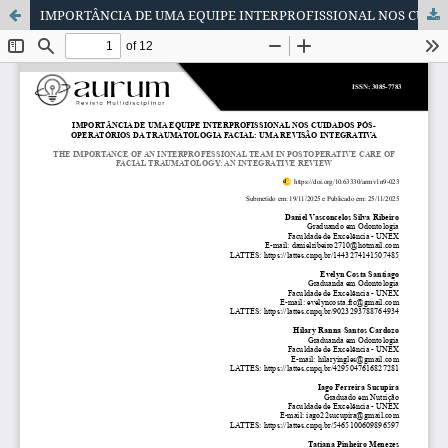
IMPORTÂNCIA DE UMA EQUIPE INTERPROFISSIONAL NOS CUIDADOS PÓS-OPERATÓRIOS DA TRAUMATOLOGIA FACIAL: UMA REVISÃO INTEGRATIVA