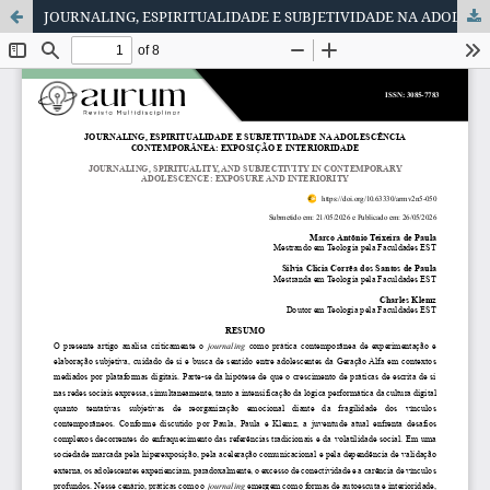
JOURNALING, ESPIRITUALIDADE E SUBJETIVIDADE NA ADOLESCÊNCIA CONTEMPORÂNEA: EXPOSIÇÃO E INTERIORIDADE