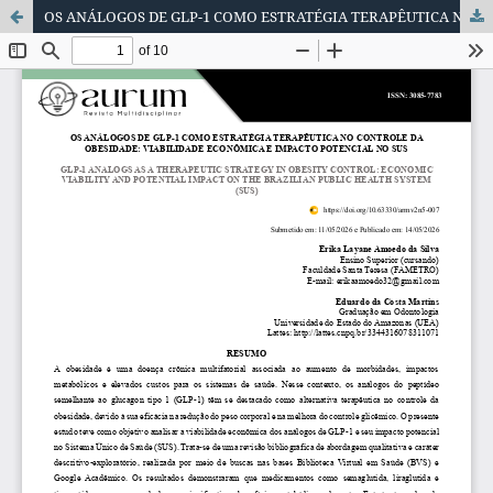
OS ANÁLOGOS DE GLP-1 COMO ESTRATÉGIA TERAPÊUTICA NO CONTROLE DA OBESIDADE: VIABILIDADE ECONÔMICA E IMPACTO POTENCIAL NO SUS